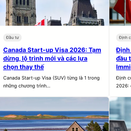
Đầu tư
Định 
Canada Start-up Visa 2026: Tạm
Định
dừng, lộ trình mới và các lựa
đầu 
chọn thay thế
Immi
Canada Start-up Visa (SUV) từng là 1 trong
Định 
những chương trình…
2026: 