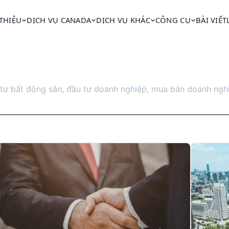
 THIỆU
DỊCH VỤ CANADA
DỊCH VỤ KHÁC
CÔNG CỤ
BÀI VIẾT
ầu tư bất động sản, đầu tư doanh nghiệp, mua bán doanh ng