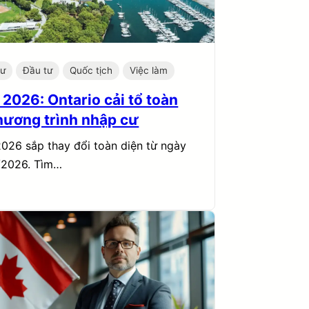
cư
Đầu tư
Quốc tịch
Việc làm
 2026: Ontario cải tổ toàn
hương trình nhập cư
026 sắp thay đổi toàn diện từ ngày
/2026. Tìm…