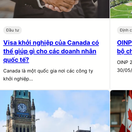
Đầu tư
Định 
Visa khởi nghiệp của Canada có
OINP
thể giúp gì cho các doanh nhân
bộ c
quốc tế?
OINP 2
30/05
Canada là một quốc gia nơi các công ty
khởi nghiệp…