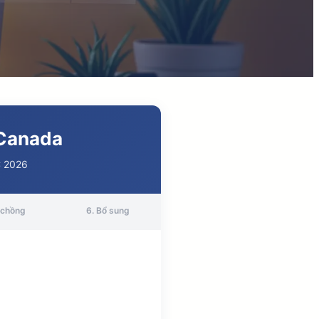
 Canada
C 2026
/chồng
6. Bổ sung