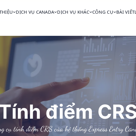
 THIỆU
DỊCH VỤ CANADA
DỊCH VỤ KHÁC
CÔNG CỤ
BÀI VIẾT
Tính điểm CR
g cụ tính điểm CRS của hệ thống Express Entry Ca