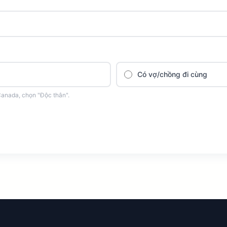
Có vợ/chồng đi cùng
Canada, chọn "Độc thân".