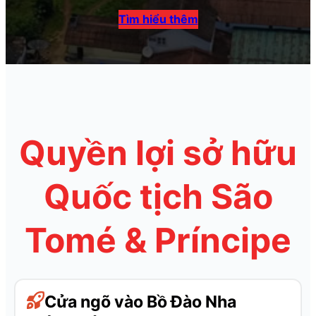
Tìm hiểu thêm
Quyền lợi sở hữu
Quốc tịch São
Tomé & Príncipe
Cửa ngõ vào Bồ Đào Nha