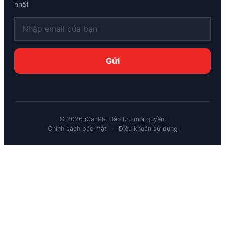
nhất
©
2026
iCanPR. Bảo lưu mọi quyền.
Chính sách bảo mật
·
Điều khoản sử dụng