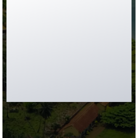
Investment (CBI)
São Tomé and
Príncipe chính thức ra mắt
ngày
1/8/2025
theo Decree-Law
No. 07/2025 — một trong những
chương trình quốc tịch theo đầu
tư
cạnh tranh và minh bạch
nhất
hiện nay, với thời gian xử lý
nhanh và điều kiện linh hoạt cho cả
gia đình.