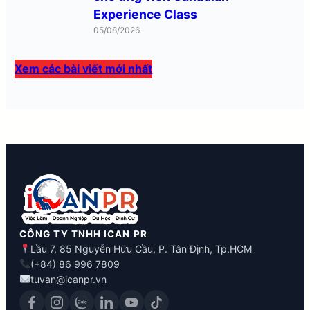
Experience Class
05/08/2026
Xem các bài viết mới nhất
CÔNG TY TNHH ICAN PR
Lầu 7, 85 Nguyễn Hữu Cầu, P. Tân Định, Tp.HCM
(+84) 86 996 7809
tuvan@icanpr.vn