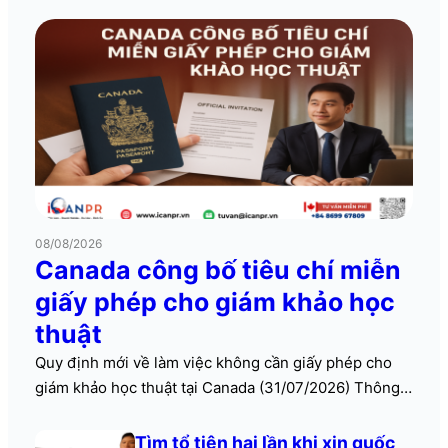
08/08/2026
Canada công bố tiêu chí miễn
giấy phép cho giám khảo học
thuật
Quy định mới về làm việc không cần giấy phép cho
giám khảo học thuật tại Canada (31/07/2026) Thông
tin cập nhật quan trọng và vì sao bạn nên quan tâm
Bộ Chính phủ liên bang Canada ngày 31/07/2026 lần
Tìm tổ tiên hai lần khi xin quốc