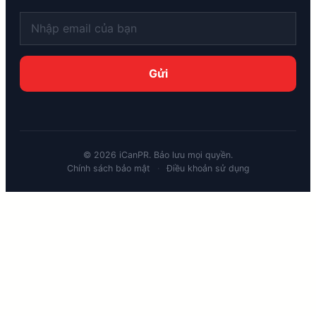
©
2026
iCanPR. Bảo lưu mọi quyền.
Chính sách bảo mật
·
Điều khoản sử dụng