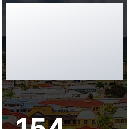
Chương trình quốc tịch đầu tư ra
đời năm 1984 — lâu đời nhất thế
giới. Hộ chiếu miễn visa 154+ quốc
gia, xếp hạng cao nhất Caribbean.
Thẩm định nghiêm ngặt nhất
ngành, được quốc tế công nhận là
“Chuẩn Bạch Kim”.
154