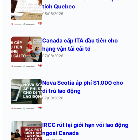
đầu công bố tiêu chí cụ thể cho các giám khảo học
tịch Quebec
thuật được phép […]
08/08/2026
Canada cấp ITA đầu tiên cho
hạng vận tải cải tổ
07/08/2026
Nova Scotia áp phí $1,000 cho
di trú lao động
07/08/2026
IRCC rút lại giới hạn với lao động
ngoài Canada