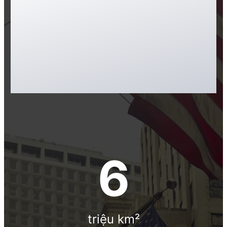
chất lượng cuộc sống cao, nền kinh
tế phát triển mạnh, hệ thống giáo
dục – y tế hàng đầu và môi trường
đầu tư được đông đảo nhà đầu tư
quốc tế lựa chọn.
10
triệu km²