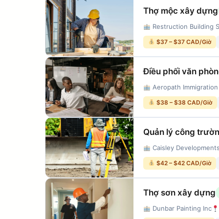
Thợ mộc xây dựng
Restruction Building S
$37 – $37 CAD/Giờ
Điều phối văn phò
Aeropath Immigration 
$38 – $38 CAD/Giờ
Quản lý công trườ
Caisley Developments
$42 – $42 CAD/Giờ
Thợ sơn xây dựng
Dunbar Painting Inc