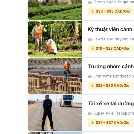
Green Again Irrigation
$33 – $33 CAD/Giờ
Kỹ thuật viên cảnh 
Lawns and Beyond Lan
$19 – $28 CAD/Giờ
Trưởng nhóm cảnh
Lifethyme Landscapi
$22 – $30 CAD/Giờ
Tài xế xe tải đường
Super Axle Transporta
$37 – $37 CAD/Giờ