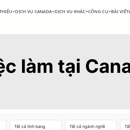
 THIỆU
DỊCH VỤ CANADA
DỊCH VỤ KHÁC
CÔNG CỤ
BÀI VIẾT
ệc làm tại Can