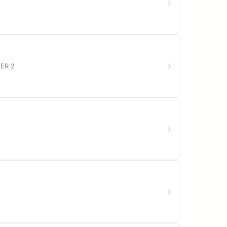
›
›
ER 2
›
›