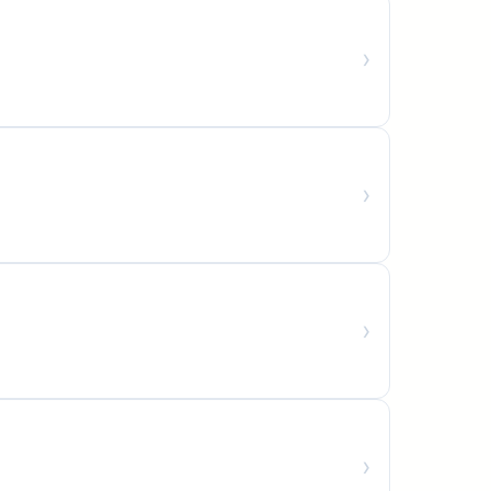
›
›
›
›