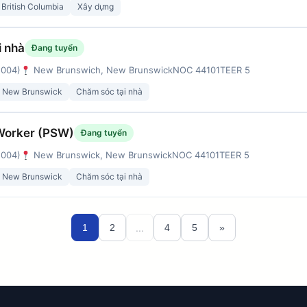
British Columbia
Xây dựng
i nhà
Đang tuyển
 004)
New Brunswich, New Brunswick
NOC 44101
TEER 5
New Brunswick
Chăm sóc tại nhà
Worker (PSW)
Đang tuyển
 004)
New Brunswick, New Brunswick
NOC 44101
TEER 5
New Brunswick
Chăm sóc tại nhà
...
1
2
4
5
»