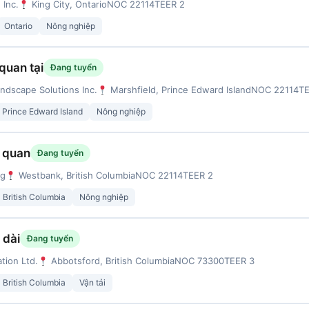
 Inc.
King City, Ontario
NOC 22114
TEER 2
Ontario
Nông nghiệp
quan tại
Đang tuyển
dscape Solutions Inc.
Marshfield, Prince Edward Island
NOC 22114
TE
Prince Edward Island
Nông nghiệp
 quan
Đang tuyển
ng
Westbank, British Columbia
NOC 22114
TEER 2
British Columbia
Nông nghiệp
 dài
Đang tuyển
tion Ltd.
Abbotsford, British Columbia
NOC 73300
TEER 3
British Columbia
Vận tải