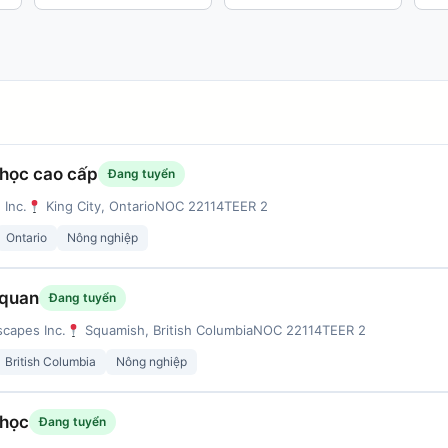
 học cao cấp
Đang tuyển
 Inc.
King City, Ontario
NOC 22114
TEER 2
Ontario
Nông nghiệp
 quan
Đang tuyển
capes Inc.
Squamish, British Columbia
NOC 22114
TEER 2
British Columbia
Nông nghiệp
 học
Đang tuyển