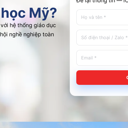
Để lại thông tin — i
 học Mỹ?
 với hệ thống giáo dục
 hội nghề nghiệp toàn