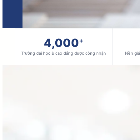
từ hồ sơ đến khi đặt chân đến Mỹ.
Đăng ký tư vấn miễn phí
Xem quy trình nộp h
4,000
+
Trường đại học & cao đẳng được công nhận
Nền giá