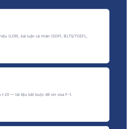
thiệu (LOR), bài luận cá nhân (SOP), IELTS/TOEFL,
-20 — tài liệu bắt buộc để xin visa F-1.