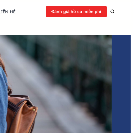
LIÊN HỆ
Đánh giá hồ sơ miễn phí
ới, cơ hội định cư
T sau tốt nghiệp. iCanPR đồng hành cùng bạn