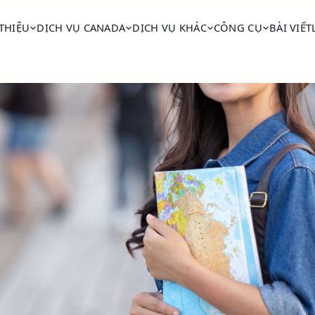
 THIỆU
DỊCH VỤ CANADA
DỊCH VỤ KHÁC
CÔNG CỤ
BÀI VIẾT
n giáo dục số 1 thế gi
g đa dạng, visa F-1 linh hoạt và cơ hội làm việc OP