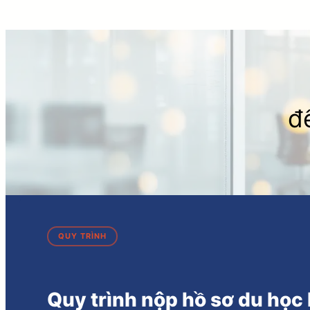
đ
QUY TRÌNH
Quy trình nộp hồ sơ du họ