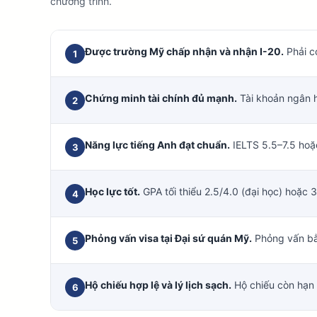
chương trình.
Được trường Mỹ chấp nhận và nhận I-20.
Phải c
1
Chứng minh tài chính đủ mạnh.
Tài khoản ngân h
2
Năng lực tiếng Anh đạt chuẩn.
IELTS 5.5–7.5 hoặ
3
Học lực tốt.
GPA tối thiểu 2.5/4.0 (đại học) hoặc 
4
Phỏng vấn visa tại Đại sứ quán Mỹ.
Phỏng vấn bằn
5
Hộ chiếu hợp lệ và lý lịch sạch.
Hộ chiếu còn hạn í
6