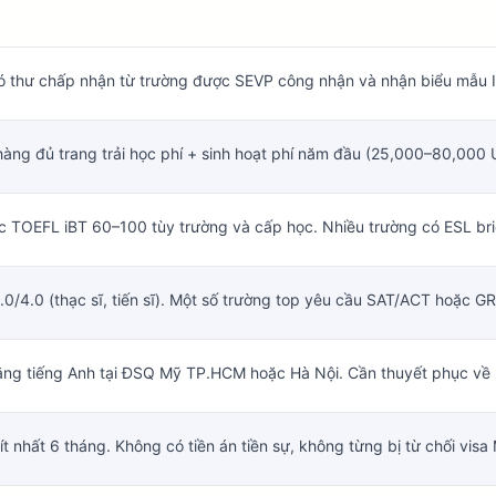
ó thư chấp nhận từ trường được SEVP công nhận và nhận biểu mẫu I-
àng đủ trang trải học phí + sinh hoạt phí năm đầu (25,000–80,000 
c TOEFL iBT 60–100 tùy trường và cấp học. Nhiều trường có ESL br
3.0/4.0 (thạc sĩ, tiến sĩ). Một số trường top yêu cầu SAT/ACT hoặc 
g tiếng Anh tại ĐSQ Mỹ TP.HCM hoặc Hà Nội. Cần thuyết phục về m
t nhất 6 tháng. Không có tiền án tiền sự, không từng bị từ chối vis