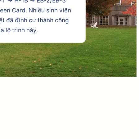
PT → H-1B → EB-2/EB-3
een Card. Nhiều sinh viên
ệt đã định cư thành công
a lộ trình này.