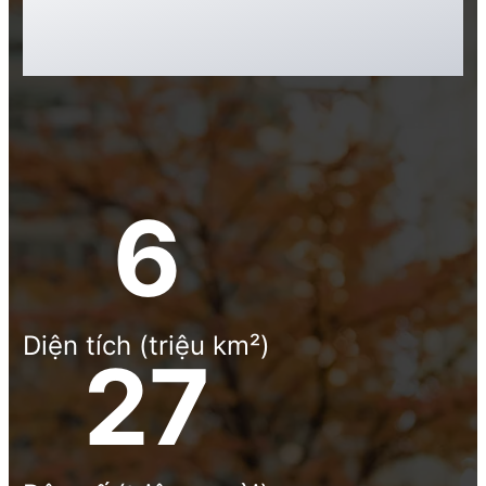
sống được đánh giá hàng đầu thế
giới
10
Diện tích (triệu km²)
40