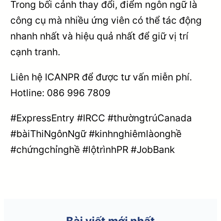
Trong bối cảnh thay đổi, điểm ngôn ngữ là
công cụ mà nhiều ứng viên có thể tác động
nhanh nhất và hiệu quả nhất để giữ vị trí
cạnh tranh.
Liên hệ ICANPR để được tư vấn miễn phí.
Hotline: 086 996 7809
#ExpressEntry #IRCC #thườngtrúCanada
#bàiThiNgônNgữ #kinhnghiêmlàonghề
#chứngchỉnghề #lộtrìnhPR #JobBank
Bài viết mới nhất