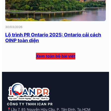
30/03/2026
Lộ trình PR Ontario 2025: Ontario cải cách
OINP toàn diện
Xem toàn bộ bài viết
CÔNG TY TNHH ICAN PR
Lầu 7, 85 Nguyễn Hữu Cầu, P. Tân Định, Tp.HCM