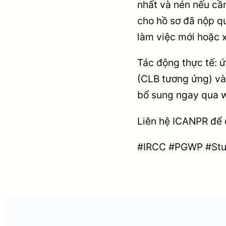
nhất và nén nếu cầ
cho hồ sơ đã nộp qu
làm việc mới hoặc x
Tác động thực tế: 
(CLB tương ứng) và
bổ sung ngay qua we
Liên hệ ICANPR để 
#IRCC #PGWP #Stu