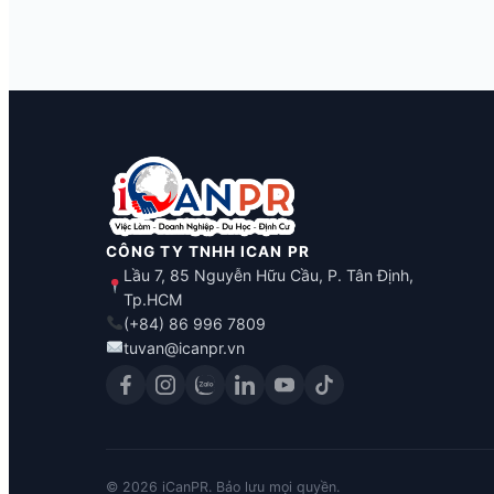
CÔNG TY TNHH ICAN PR
Lầu 7, 85 Nguyễn Hữu Cầu, P. Tân Định,
Tp.HCM
(+84) 86 996 7809
tuvan@icanpr.vn
©
2026
iCanPR. Bảo lưu mọi quyền.