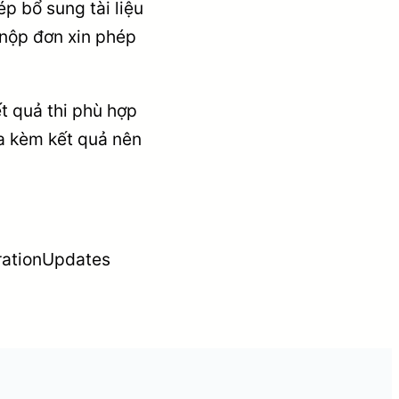
p bổ sung tài liệu
 nộp đơn xin phép
t quả thi phù hợp
a kèm kết quả nên
ationUpdates