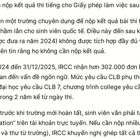
 nộp kết quả thi tiếng cho Giấy phép làm việc sa
n một trường chuyên dụng để nộp kết quả bài thi t
m lẫn cho sinh viên quốc tế. Điều này đến sau k
ợc đưa ra năm 2024) không được tích hợp đầy đủ v
iên tin rằng họ không cần nộp kết quả.
/2024 đến 31/12/2025, IRCC nhận hơn 302.000 đơ
 quan đến vấn đề ngôn ngữ. Mức yêu cầu CLB phụ 
 đại học yêu cầu CLB 7, chương trình college yêu c
trong 2 năm kể từ ngày thi.
trước khi trường mới hoàn tất, sinh viên vẫn phải t
tion” trên tài khoản trực tuyến. Nếu cần nộp nhiều 
và thư từ trường), IRCC khuyến nghị ghép tất cả t