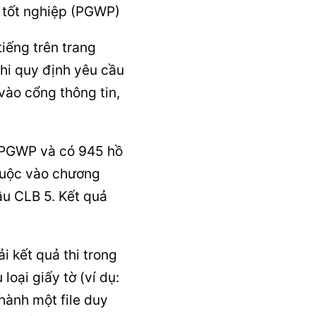
u tốt nghiệp (PGWP)
iếng trên trang
hi quy định yêu cầu
ào cổng thông tin,
n PGWP và có 945 hồ
thuộc vào chương
ầu CLB 5. Kết quả
ải kết quả thi trong
loại giấy tờ (ví dụ:
hành một file duy