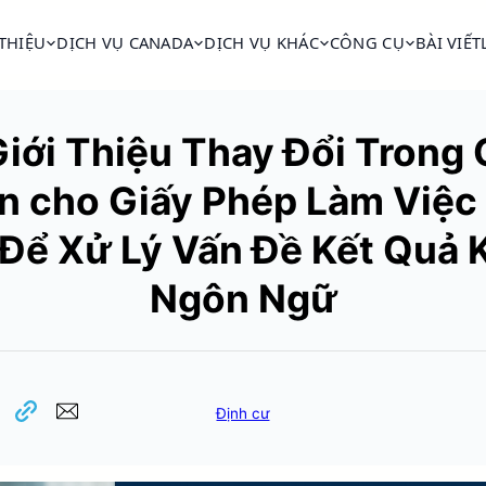
 THIỆU
DỊCH VỤ CANADA
DỊCH VỤ KHÁC
CÔNG CỤ
BÀI VIẾT
iới Thiệu Thay Đổi Trong 
n cho Giấy Phép Làm Việc 
Để Xử Lý Vấn Đề Kết Quả 
Ngôn Ngữ
Định cư