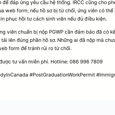
n để đáp ứng yêu cầu hệ thống. IRCC cũng cho phé
a web form; nếu hồ sơ bị từ chối, ứng viên có thể
in phục hồi tư cách sinh viên nếu đủ điều kiện.
ứng viên chuẩn bị nộp PGWP cần đảm bảo đã có kế
 tải lên đúng phần hồ sơ. Những ai đã nộp mà chư
b form để tránh rủi ro từ chối.
được tư vấn miễn phí. Hotline: 086 996 7809
dyInCanada #PostGraduationWorkPermit #Immigr