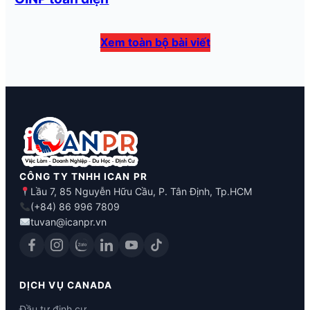
Xem toàn bộ bài viết
CÔNG TY TNHH ICAN PR
Lầu 7, 85 Nguyễn Hữu Cầu, P. Tân Định, Tp.HCM
(+84) 86 996 7809
tuvan@icanpr.vn
DỊCH VỤ CANADA
Đầu tư định cư