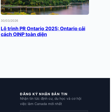
30/03/2026
Lộ trình PR Ontario 2025: Ontario cải
cách OINP toàn diện
ĐĂNG KÝ NHẬN BẢN TIN
Nhận tin tức định cư, du học và cơ hội
việc làm Canada mới nhất