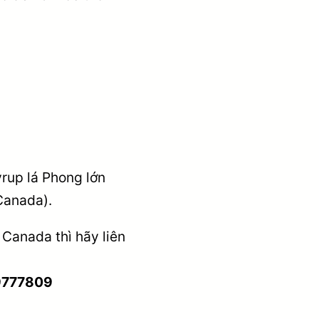
yrup lá Phong lớn
Canada).
Canada thì hãy liên
9777809