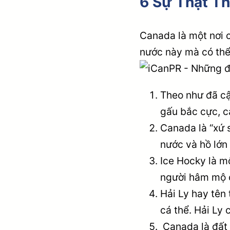
6 Sự Thật Th
Canada là một nơi c
nước này mà có thể
Theo như đã cậ
gấu bắc cực, c
Canada là “xứ 
nước và hồ lớn 
Ice Hocky là m
người hâm mộ 
Hải Ly hay tên 
cá thể. Hải Ly
Canada là đất 