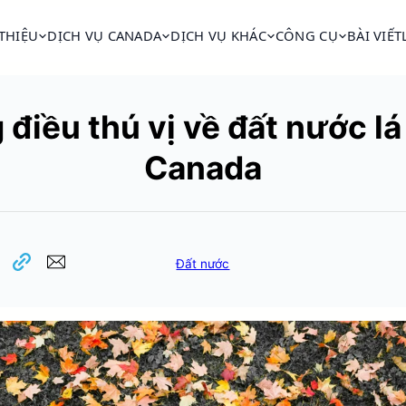
 THIỆU
DỊCH VỤ CANADA
DỊCH VỤ KHÁC
CÔNG CỤ
BÀI VIẾT
điều thú vị về đất nước l
Canada
Đất nước