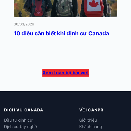
30/03/2026
10 điều cần biết khi định cư Canada
Xem toàn bộ bài viết
DỊCH VỤ CANADA
VỀ ICANPR
Đầu tư định cư
Giới thiệu
Định cư tay nghề
Khách hàng