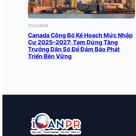
31/03/2026
Canada Công Bố Kế Hoạch Mức Nhập
Cư 2025–2027: Tạm Dừng Tăng
Trưởng Dân Số Để Đảm Bảo Phát
Triển Bền Vững