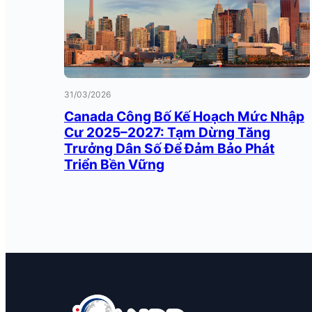
31/03/2026
Canada Công Bố Kế Hoạch Mức Nhập
Cư 2025–2027: Tạm Dừng Tăng
Trưởng Dân Số Để Đảm Bảo Phát
Triển Bền Vững