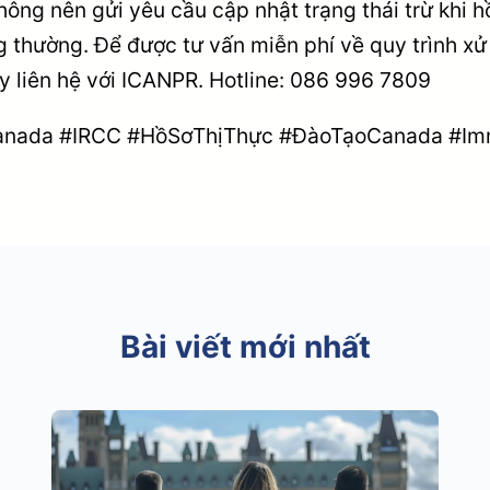
hông nên gửi yêu cầu cập nhật trạng thái trừ khi 
ng thường. Để được tư vấn miễn phí về quy trình xử 
y liên hệ với ICANPR. Hotline: 086 996 7809
nada #IRCC #HồSơThịThực #ĐàoTạoCanada #Im
Bài viết mới nhất