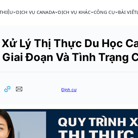
 THIỆU
DỊCH VỤ CANADA
DỊCH VỤ KHÁC
CÔNG CỤ
BÀI VIẾT
 Xử Lý Thị Thực Du Học C
 Giai Đoạn Và Tình Trạng 
Định cư