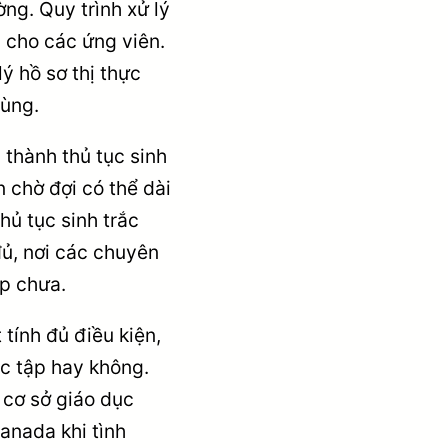
ờng. Quy trình xử lý
 cho các ứng viên.
lý hồ sơ thị thực
cùng.
n thành thủ tục sinh
n chờ đợi có thể dài
hủ tục sinh trắc
đủ, nơi các chuyên
ộp chưa.
tính đủ điều kiện,
ọc tập hay không.
cơ sở giáo dục
Canada khi tình