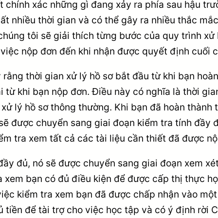
ết chính xác những gì đang xảy ra phía sau hậu trư
t nhiều thời gian và có thể gây ra nhiều thắc mắc
chúng tôi sẽ giải thích từng bước của quy trình xử 
 việc nộp đơn đến khi nhận được quyết định cuối 
 rằng thời gian xử lý hồ sơ bắt đầu từ khi bạn hoà
i từ khi bạn nộp đơn. Điều này có nghĩa là thời gia
n xử lý hồ sơ thông thường. Khi bạn đã hoàn thành t
sẽ được chuyển sang giai đoạn kiểm tra tính đầy 
ểm tra xem tất cả các tài liệu cần thiết đã được n
ầy đủ, nó sẽ được chuyển sang giai đoạn xem xét 
a xem bạn có đủ điều kiện để được cấp thị thực h
iệc kiểm tra xem bạn đã được chấp nhận vào một 
 tiền để tài trợ cho việc học tập và có ý định rời 