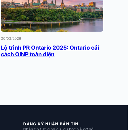
30/03/2026
Lộ trình PR Ontario 2025: Ontario cải
cách OINP toàn diện
ĐĂNG KÝ NHẬN BẢN TIN
Nhận tin tức định cư, du học và cơ hội