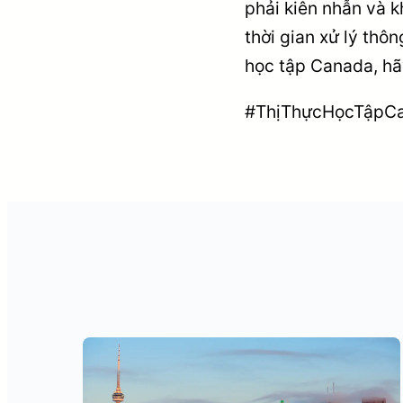
phải kiên nhẫn và k
thời gian xử lý thô
học tập Canada, hã
#ThịThựcHọcTậpCa