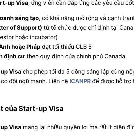
rt-up Visa
, ứng viên cần đáp ứng các yêu cầu cốt 
doanh sáng tạo
, có khả năng mở rộng và cạnh tran
tter of Support)
từ tổ chức được chỉ định tại Can
vestor hoặc incubator)
 Anh hoặc Pháp
đạt tối thiểu CLB 5
h định cư
theo quy định của chính phủ Canada
-up Visa
cho phép tối đa 5 đồng sáng lập cùng nộp 
p có đội ngũ mạnh. Liên hệ
ICANPR
để được hỗ trợ 
ật của Start-up Visa
-up Visa
mang lại nhiều quyền lợi mà rất ít diện đị