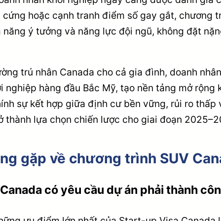
 cứng hoặc cạnh tranh điểm số gay gắt, chương tr
 năng ý tưởng và năng lực đội ngũ, không đặt nặng
ờng trú nhân Canada cho cả gia đình, doanh nhân 
ởi nghiệp hàng đầu Bắc Mỹ, tạo nền tảng mở rộng k
ính sự kết hợp giữa định cư bền vững, rủi ro thấp v
trở thành lựa chọn chiến lược cho giai đoạn 2025–2
ờng gặp về chương trình SUV Ca
 Canada có yêu cầu dự án phải thành cô
hững ưu điểm lớn nhất của Start-up Visa Canada 