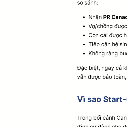
so sánh:
Nhận
PR Canad
Vợ/chồng được 
Con cái được h
Tiếp cận hệ sin
Không ràng buộc
Đặc biệt, ngay cả k
vẫn được bảo toàn,
Vì sao Start
Trong bối cảnh Canad
định cư dành cho d