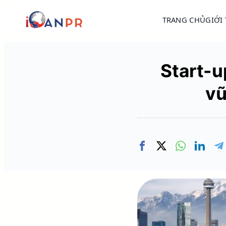
TRANG CHỦ
GIỚI
Start-u
vữ