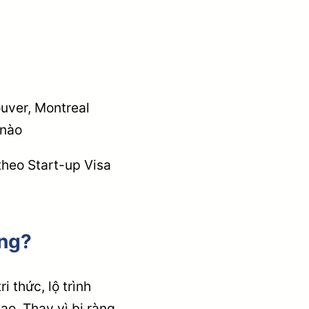
ouver, Montreal
 nào
theo Start-up Visa
ộng?
i thức, lộ trình
o. Thay vì bị ràng