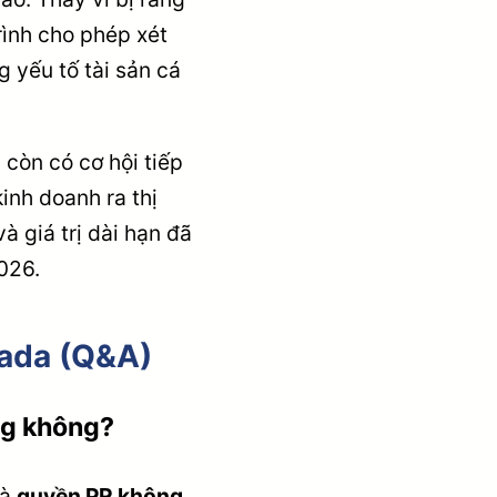
ình cho phép xét
 yếu tố tài sản cá
còn có cơ hội tiếp
inh doanh ra thị
à giá trị dài hạn đã
026.
nada (Q&A)
ng không?
là
quyền PR không