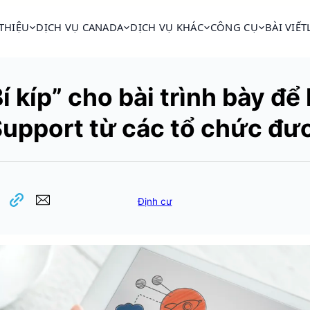
 THIỆU
DỊCH VỤ CANADA
DỊCH VỤ KHÁC
CÔNG CỤ
BÀI VIẾT
í kíp” cho bài trình bày để
Support từ các tổ chức đư
Định cư