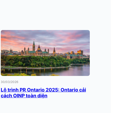
30/03/2026
Lộ trình PR Ontario 2025: Ontario cải
cách OINP toàn diện