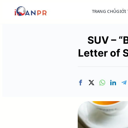
TRANG CHỦ
GIỚI
SUV – “B
Letter of 